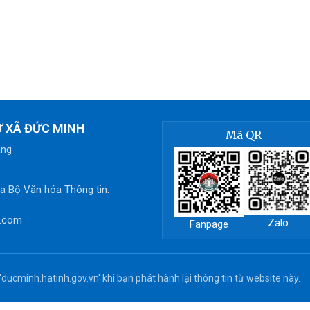
Ử XÃ ĐỨC MINH
Mã QR
ắng
 Bộ Văn hóa Thông tin.
l.com
Zalo
Fanpage
ducminh.hatinh.gov.vn' khi bạn phát hành lại thông tin từ website này.