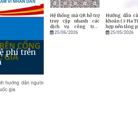
Hệ thống mã QR hỗ trợ
Hướng dẫn cài
truy cập nhanh các
khoản ( i-Ha Ti
dịch vụ công trực
hợp nền tảng 
tuyến lĩnh vực hộ tịch.
hiện trường
25/06/2026
25/05/2026
ệ phí trên
a
nh hướng dẫn người
uốc gia.