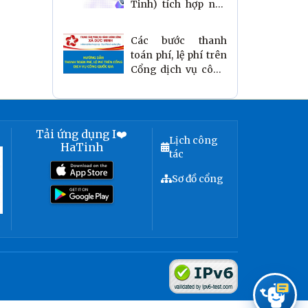
Tinh) tích hợp nền
tảng phản ánh hiện
trường
Các bước thanh
toán phí, lệ phí trên
Cổng dịch vụ công
quốc gia
Tải ứng dụng I❤️
Lịch công
HaTinh
tác
Sơ đồ cổng