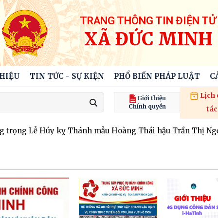
TRANG THÔNG TIN ĐIỆN TỬ
XÃ ĐỨC MINH
THIỆU
TIN TỨC - SỰ KIỆN
PHỔ BIẾN PHÁP LUẬT
C
Lịch
Giới thiệu
Chính quyền
tác
rọng Lễ Húy kỵ Thánh mẫu Hoàng Thái hậu Trần Thị Ngọc H