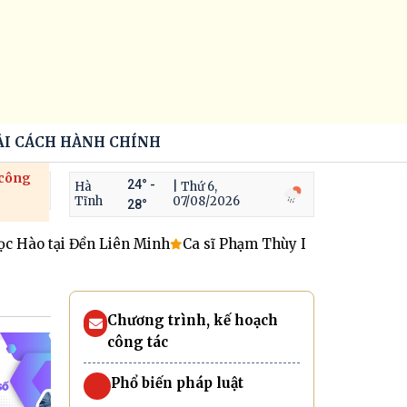
ẢI CÁCH HÀNH CHÍNH
 công
24° -
Hà
| Thứ 6,
Tĩnh
07/08/2026
28°
ào tại Đền Liên Minh
Ca sĩ Phạm Thùy Dung và những ngườ
Chương trình, kế hoạch
công tác
Phổ biến pháp luật