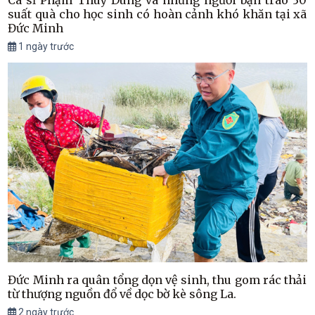
Ca sĩ Phạm Thùy Dung và những người bạn trao 30
suất quà cho học sinh có hoàn cảnh khó khăn tại xã
Đức Minh
1 ngày trước
Đức Minh ra quân tổng dọn vệ sinh, thu gom rác thải
từ thượng nguồn đổ về dọc bờ kè sông La.
2 ngày trước