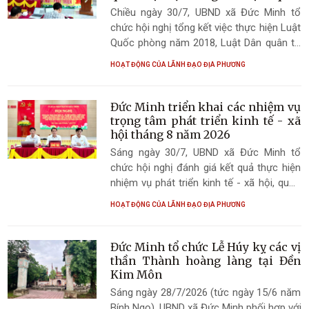
phòng, an ninh
tâm tháng 8 năm 2026 do Ủy ban MTTQ
Chiều ngày 30/7, UBND xã Đức Minh tổ
Việt Nam xã Đức Minh tổ chức sáng ngày
chức hội nghị tổng kết việc thực hiện Luật
31/7.
Quốc phòng năm 2018, Luật Dân quân tự
vệ năm 2019 và Luật Giáo dục quốc
HOẠT ĐỘNG CỦA LÃNH ĐẠO ĐỊA PHƯƠNG
phòng và an ninh năm 2013.
Đức Minh triển khai các nhiệm vụ
trọng tâm phát triển kinh tế - xã
hội tháng 8 năm 2026
Sáng ngày 30/7, UBND xã Đức Minh tổ
chức hội nghị đánh giá kết quả thực hiện
nhiệm vụ phát triển kinh tế - xã hội, quốc
phòng - an ninh tháng 7 và triển khai
HOẠT ĐỘNG CỦA LÃNH ĐẠO ĐỊA PHƯƠNG
nhiệm vụ trọng tâm tháng 8 năm 2026.
Đức Minh tổ chức Lễ Húy kỵ các vị
thần Thành hoàng làng tại Đền
Kim Môn
Sáng ngày 28/7/2026 (tức ngày 15/6 năm
Bính Ngọ), UBND xã Đức Minh phối hợp với