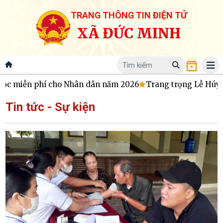
TRANG THÔNG TIN ĐIỆN TỬ
XÃ ĐỨC MINH
miễn phí cho Nhân dân năm 2026
Trang trọng Lễ Húy kỵ Th
Tin tức - Sự kiện