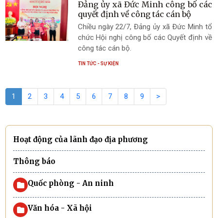
người dân trên địa bàn xã.
Đảng ủy xã Đức Minh công bố các
quyết định về công tác cán bộ
Chiều ngày 22/7, Đảng ủy xã Đức Minh tổ
chức Hội nghị công bố các Quyết định về
công tác cán bộ.
TIN TỨC - SỰ KIỆN
1
2
3
4
5
6
7
8
9
>
Hoạt động của lãnh đạo địa phương
Thông báo
Quốc phòng - An ninh
Văn hóa - Xã hội