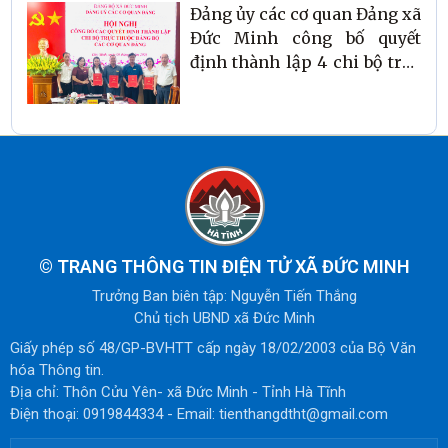
Đảng ủy các cơ quan Đảng xã
Đức Minh công bố quyết
định thành lập 4 chi bộ trực
thuộc
©
TRANG THÔNG TIN ĐIỆN TỬ XÃ ĐỨC MINH
Trưởng Ban biên tập: Nguyễn Tiến Thắng
Chủ tịch UBND xã Đức Minh
Giấy phép số 48/GP-BVHTT cấp ngày 18/02/2003 của Bộ Văn
hóa Thông tin.
Địa chỉ: Thôn Cửu Yên- xã Đức Minh - Tỉnh Hà Tĩnh
Điện thoại: 0919844334 - Email: tienthangdtht@gmail.com