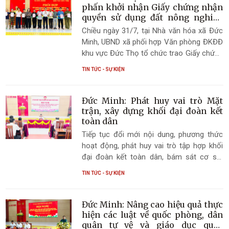
phấn khởi nhận Giấy chứng nhận
quyền sử dụng đất nông nghiệp
sau chuyển đổi, tích tụ ruộng đất
Chiều ngày 31/7, tại Nhà văn hóa xã Đức
Minh, UBND xã phối hợp Văn phòng ĐKĐĐ
khu vực Đức Thọ tổ chức trao Giấy chứng
nhận quyền sử dụng đất nông nghiệp sau
TIN TỨC - SỰ KIỆN
chuyển đổi, tích tụ ruộng đất lần 3 cho
các hộ dân trên địa bàn.
Đức Minh: Phát huy vai trò Mặt
trận, xây dựng khối đại đoàn kết
toàn dân
Tiếp tục đổi mới nội dung, phương thức
hoạt động, phát huy vai trò tập hợp khối
đại đoàn kết toàn dân, bám sát cơ sở,
nắm chắc tâm tư, nguyện vọng của Nhân
TIN TỨC - SỰ KIỆN
dân là yêu cầu được đồng chí Nghiêm Sỹ
Đông, Phó Bí thư Thường trực Đảng ủy xã
nhấn mạnh tại Hội nghị đánh giá kết quả
Đức Minh: Nâng cao hiệu quả thực
công tác Mặt trận và các tổ chức chính trị
hiện các luật về quốc phòng, dân
- xã hội tháng 7, triển khai nhiệm vụ trọng
quân tự vệ và giáo dục quốc