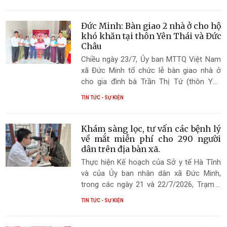
Nguyễn Tuấn Dũng - nguyên Chủ tịch Hội
đồng hương huyện Đức Thọ (cũ) làm
Trưởng đoàn, cùng các thành viên đã đến
Đức Minh: Bàn giao 2 nhà ở cho hộ
thăm hỏi, động viên và tặng quà Mẹ Việt
khó khăn tại thôn Yên Thái và Đức
Nam Anh hùng Trần Thị Đỏ, thôn Trường
Châu
Xuân, xã Đức Minh.
Chiều ngày 23/7, Ủy ban MTTQ Việt Nam
xã Đức Minh tổ chức lễ bàn giao nhà ở
cho gia đình bà Trần Thị Tứ (thôn Yên
Thái) và bà Trần Thị Đào (thôn Đức Châu).
TIN TỨC - SỰ KIỆN
Khám sàng lọc, tư vấn các bệnh lý
về mắt miễn phí cho 290 người
dân trên địa bàn xã.
Thực hiện Kế hoạch của Sở y tế Hà Tĩnh
và của Ủy ban nhân dân xã Đức Minh,
trong các ngày 21 và 22/7/2026, Trạm y
tế xã Đức Minh phối hợp với bệnh viện
TIN TỨC - SỰ KIỆN
mắt Hà Tĩnh, tổ chức khám sàng lọc, tư
vấn các bệnh lý về mắt miễn phí cho