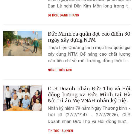
Ban Lễ nghi Đền Kim Môn long trọng tổ
chức Lễ Húy kỵ các vị thần Thành hoàng
DI TÍCH, DANH THẮNG
làng được thờ tự tại Đền Kim Môn – Di
tích lịch sử văn hóa cấp tỉnh.
Đức Minh ra quân đợt cao điểm 30
ngày xây dựng NTM
Thực hiện Chương trình mục tiêu quốc gia
xây dựng NTM. Để nâng cao chất lượng
các tiêu chí về môi trường, đồng thời tiếp
tục duy trì và nhân rộng mô hình phân loại,
NÔNG THÔN MỚI
xử lý chất thải rắn sinh hoạt tại nguồn trên
địa bàn xã. Phát huy vai trò chủ thể của
Nhân dân trong xây dựng NTM. UBND xã
CLB Doanh nhân Đức Thọ và Hội
Đức Minh đã phát động đợt cao điểm 30
đồng hương xã Đức Minh tại Hà
ngày xây dựng cảnh quan môi trường,
Nội tri ân Mẹ VNAH nhân kỷ niệm
79 năm Ngày Thương binh - Liệt sĩ
phân loại, xử lý rác thải sinh hoạt tại
Nhân kỷ niệm 79 năm Ngày Thương binh -
nguồn, gắn với xây dựng NTM trên địa bàn
Liệt sĩ (27/7/1947 - 27/7/2026), CLB
toàn xã.
Doanh nhân Đức Thọ và Hội đồng hương
xã Đức Minh tại Hà Nội do Trung tướng
TIN TỨC - SỰ KIỆN