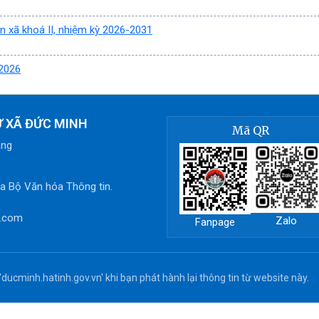
n xã khoá II, nhiệm kỳ 2026-2031
2026
Ử XÃ ĐỨC MINH
Mã QR
ắng
 Bộ Văn hóa Thông tin.
l.com
Zalo
Fanpage
ducminh.hatinh.gov.vn' khi bạn phát hành lại thông tin từ website này.