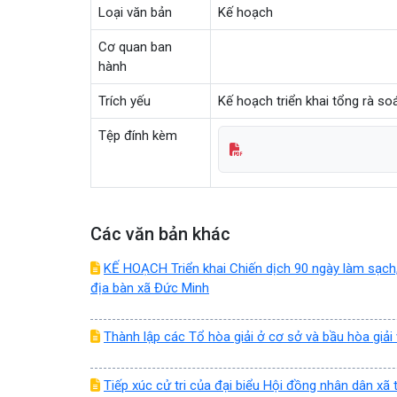
Loại văn bản
Kế hoạch
Cơ quan ban
hành
Trích yếu
Kế hoạch triển khai tổng rà s
Tệp đính kèm
Các văn bản khác
KẾ HOẠCH Triển khai Chiến dịch 90 ngày làm sạch, 
địa bàn xã Đức Minh
Thành lập các Tổ hòa giải ở cơ sở và bầu hòa giải 
Tiếp xúc cử tri của đại biểu Hội đồng nhân dân xã 