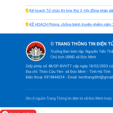
Kế hoạch Tổ chức Kỳ họp thứ 3, Hội đồng nhân dâ
KẾ HOẠCH Phòng, chống bệnh truyền nhiễm năm 
©
TRANG THÔNG TIN ĐIỆN T
Trưởng Ban biên tập: Nguyễn Tiến Th
Chủ tịch UBND xã Đức Minh
Giấy phép số 48/GP-BVHTT cấp ngày 18/02/2003 của
Địa chỉ: Thôn Cửu Yên- xã Đức Minh - Tỉnh Hà Tĩnh
Điện thoại: 0919844334 - Email: tienthangdtht@gmai
Ghi rõ nguồn Trang Thông tin điện tử xã Đức Minh hoặc '