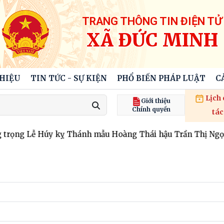
TRANG THÔNG TIN ĐIỆN TỬ
XÃ ĐỨC MINH
THIỆU
TIN TỨC - SỰ KIỆN
PHỔ BIẾN PHÁP LUẬT
C
Lịch
Giới thiệu
Chính quyền
tác
rọng Lễ Húy kỵ Thánh mẫu Hoàng Thái hậu Trần Thị Ngọc 