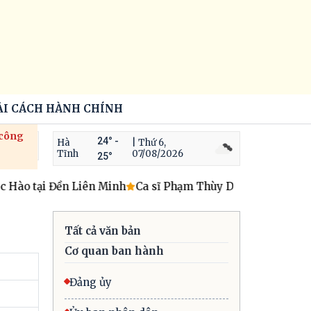
ẢI CÁCH HÀNH CHÍNH
 công
24° -
Hà
| Thứ 6,
Tĩnh
07/08/2026
25°
Hào tại Đền Liên Minh
Ca sĩ Phạm Thùy Dung và những ngư
Tất cả văn bản
Cơ quan ban hành
Đảng ủy