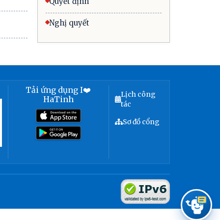
Quyết định
Nghị quyết
Tải ứng dụng I❤️
Lịch công
HaTinh
tác
Sơ đồ cổng