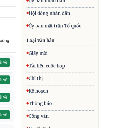
Ủy ban nhân dân
Hội đồng nhân dân
Ủy ban mặt trận Tổ quốc
Loại văn bản
 công
Giấy mời
i về
Tài liệu cuộc họp
Chỉ thị
i về
Kế hoạch
i về
Thông báo
i về
Công văn