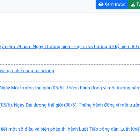
Xem trước
Tả
 kỷ niệm 79 năm Ngày Thương binh - Liệt sĩ và hướng tới kỷ niệm 80
à hạn chế dùng túi ni lông
 Ngày Môi trường thế giới (05/6), Tháng hành động vì môi trường nă
05/6), Ngày Đại dương thế giới (08/6), Tháng hành động vì môi trườ
 tiết một số điều và biện pháp thi hành Luật Tiếp công dân, Luật Khiế