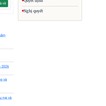
Quyết định
i về
Nghị quyết
 năm
m 2026
ng và
u nại và