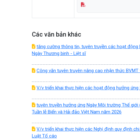
Các văn bản khác
tăng cường thông tin, tuyên truyền các hoạt động
Ngày Thương binh - Liệt sĩ
Công văn tuyên truyên nâng cao nhận thức BVMT v
V/v triển khai thực hiện các hoạt động hưởng ứng
tuyên truyền hưởng ứng Ngày Môi trường Thế giới (
Tuần lễ Biển và Hải đảo Việt Nam năm 2026
V/v triển khai thực hiện các Nghị định quy định chi
Luật Tố cáo