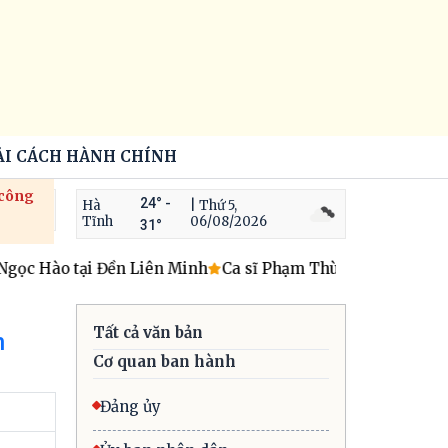
ẢI CÁCH HÀNH CHÍNH
 công
24° -
Hà
| Thứ 5,
Tĩnh
06/08/2026
31°
ọc Hào tại Đền Liên Minh
Ca sĩ Phạm Thùy Dung và những 
Tất cả văn bản
n
Cơ quan ban hành
Đảng ủy