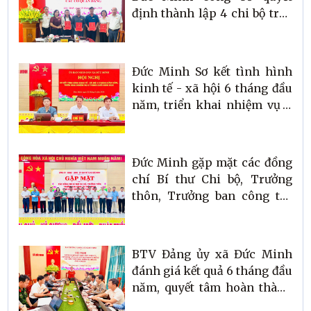
định thành lập 4 chi bộ trực
thuộc
Đức Minh Sơ kết tình hình
kinh tế - xã hội 6 tháng đầu
năm, triển khai nhiệm vụ 6
tháng cuối năm 2026
Đức Minh gặp mặt các đồng
chí Bí thư Chi bộ, Trưởng
thôn, Trưởng ban công tác
Mặt trận thôn nghỉ công tác
sau sáp nhập thôn.
BTV Đảng ủy xã Đức Minh
đánh giá kết quả 6 tháng đầu
năm, quyết tâm hoàn thành
thắng lợi nhiệm vụ năm